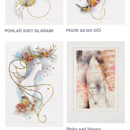
POZRI SA DO OČÍ
POHLAĎ SVET DLAŇAMI
Slnko nad hlavou