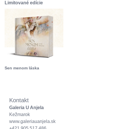
Limitované edície
Sen menom láska
Kontakt
Galeria U Anjela
Kežmarok
www.galeriauanjela.sk
+421 905 517 486